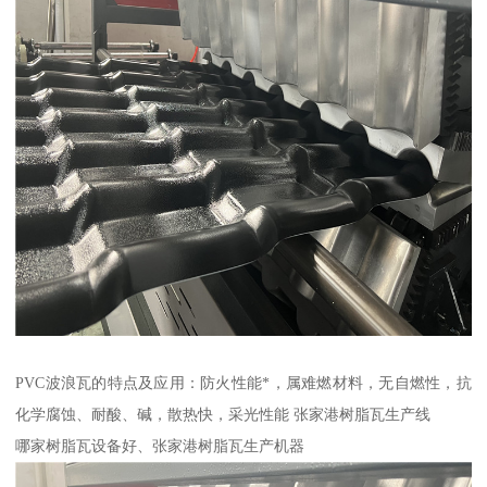
PVC波浪瓦的特点及应用：防火性能*，属难燃材料，无自燃性，抗
化学腐蚀、耐酸、碱，散热快，采光性能 张家港树脂瓦生产线
哪家树脂瓦设备好、张家港树脂瓦生产机器