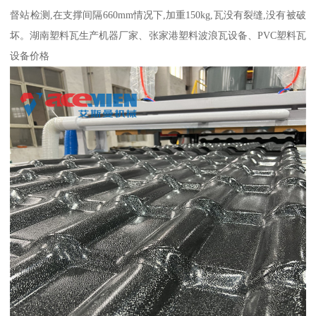
督站检测,在支撑间隔660mm情况下,加重150kg,瓦没有裂缝,没有被破
坏。湖南塑料瓦生产机器厂家、张家港塑料波浪瓦设备、PVC塑料瓦
设备价格