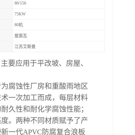
80/156
75KW
80机
屋面瓦
江苏艾斯曼
：主要应用于平改坡、房屋、
为腐蚀性厂房和重酸雨地区
技术一次加工而成，每层材料
的耐久性和耐化学腐蚀性能；
亮度。两种不同材质赋予了产
新一代APVC防腐复合浪板