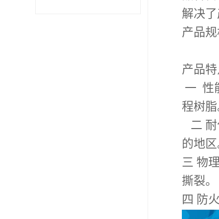
解决了
产品规
产品特
一
性
程树脂
二
耐
的地区
三
物
撕裂。
四
防