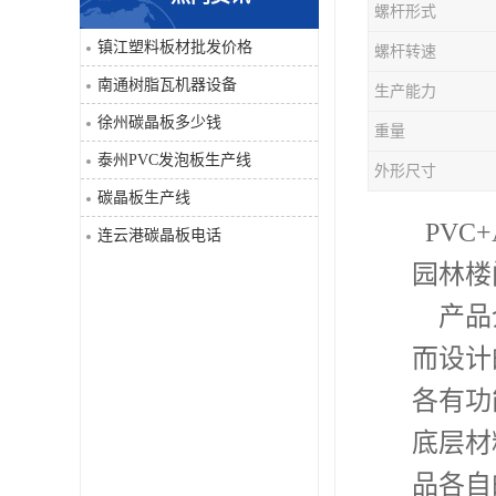
螺杆形式
PVC仿大理石板生产线
镇江塑料板材批发价格
螺杆转速
南通树脂瓦机器设备
生产能力
徐州碳晶板多少钱
重量
泰州PVC发泡板生产线
外形尺寸
碳晶板生产线
PVC
连云港碳晶板电话
园林楼
产品介
而设计
各有功
底层材
品各自