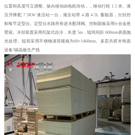
位置和高度可立调整。纵向移动由电机传动，，移动行程 1.5 米。液
压升降配 7.5KW 液压站一台，液压站带 4 路 4.5L 蓄能器，分别控
制每节定型台。定型台水路所有进水配球阀。控制面板采用lv合金悬
臂箱。冷却装置采用托架式自冷，长度 5m，辊筒间距 600mm表面抛
光处理。辊筒采用不锈钢滚筒规格为60×1460mm。多层共挤木饰面
设备?碳晶板生产线