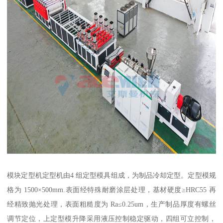
模块定型机定型机由4 组定型模具组成，为制品冷却定型。定型模规
格为 1500×500mm.表面经特殊耐磨涂层处理，基材硬度≥HRC55 再
经精致抛光处理，表面粗糙度为 Ra≤0.25um，生产制品厚度有螺丝
调节定位，上定型模升降采用液压控制稳定驱动，四组可立控制，