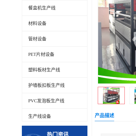
餐盒机生产线
材料设备
管材设备
PET片材设备
塑料板材生产线
护墙板扣板生产线
PVC发泡板生产线
产品描述
生产线设备
碳晶板生产线
热门资讯