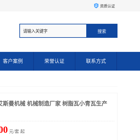
资质认证
客户案例
荣誉认证
联系方式
艾斯曼机械 机械制造厂家 树脂瓦小青瓦生产
00
元/套 起