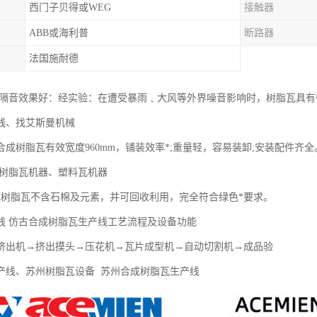
西门子贝得或WEG
接触器
ABB或海利普
断路器
法国施耐德
 隔音效果好：经实验：在遭受暴雨﹑大风等外界噪音影响时，树脂瓦具有
线、找艾斯曼机械
成树脂瓦有效宽度960mm，铺装效率*;重量轻，容易装卸;安装配件齐全
 树脂瓦机器、塑料瓦机器
成树脂瓦不含石棉及元素，并可回收利用，完全符合绿色*要求。
线 仿古合成树脂瓦生产线工艺流程及设备功能
挤出机→挤出摸头→压花机→瓦片成型机→自动切割机→成品验
产线、苏州树脂瓦设备 苏州合成树脂瓦生产线