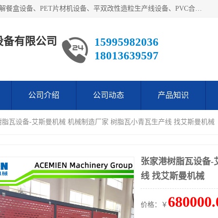
艾斯曼(张家港)技术工程设备有限公司主营业务：一次性可降解餐盒设备、PET片材机设备、平双改性造粒生产线设备、PVC合成树脂瓦设备、PP中空建筑模板设备、PVC管材设备等。成立至今，在国内我们的产品已经销售到全国所有省份，拥有多家客户，在国外产品出口到五十多个国家和地区。
设备有限公司
15995982036
18013639597
公司介绍
公司动态
产品知识
树脂瓦设备-艾斯曼机械 机械制造厂家 树脂瓦小青瓦生产线 找艾斯曼机械
张家港树脂瓦设备-
线 找艾斯曼机械
680000.
价格：￥