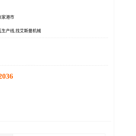
张家港市
瓦生产线,找艾斯曼机械
2036