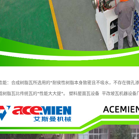
*性能：合成树脂瓦所选用的*耐侯性树脂本身致密且不吸水，不存在微孔渗
成树脂瓦比传统瓦的*性能大大提*。 塑料屋面瓦设备 平改坡瓦机器设备