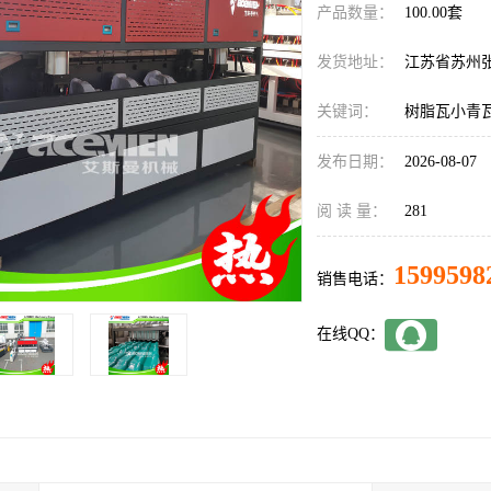
产品数量：
100.00套
发货地址：
江苏省苏州
关键词：
树脂瓦小青
发布日期：
2026-08-07
阅 读 量：
281
1599598
销售电话：
在线QQ：