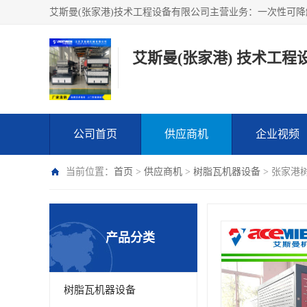
艾斯曼(张家港) 技术工程
公司首页
供应商机
企业视频
当前位置：
首页
>
供应商机
>
树脂瓦机器设备
> 张家港
产品分类
树脂瓦机器设备