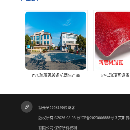
器生产商
PVC琉璃瓦设备机械制造商
PVC琉璃瓦
您是第
5053190
位访客
版权所有 ©2026-08-08
苏ICP备2023006888号-3
艾斯曼
有限公司
保留所有权利.