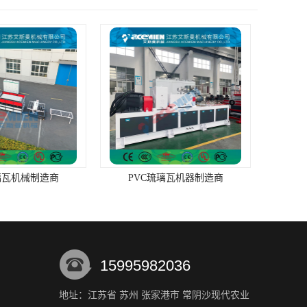
琉璃瓦机器制造商
15995982036
地址：江苏省 苏州 张家港市 常阴沙现代农业