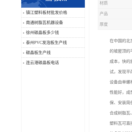
材质
PVC仿大理石板生产线
镇江塑料板材批发价格
产品
南通树脂瓦机器设备
厚度
徐州碳晶板多少钱
在中国的北
泰州PVC发泡板生产线
的坡屋顶的
碳晶板生产线
成本，快的
连云港碳晶板电话
试，发现平
设备由单螺
性能好，成
保、安装简
合成树脂瓦
塑料瓦可直