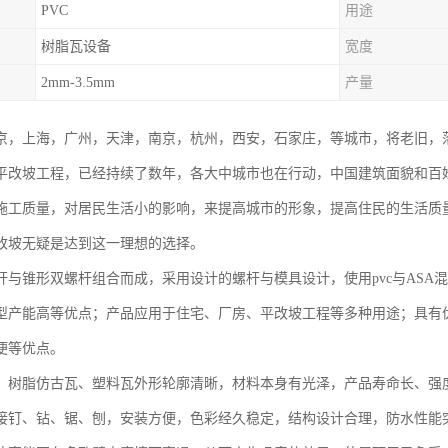
PVC
用途
树脂瓦设备
宽度
2mm-3.5mm
产量
京，上海，广州，天津，南京，杭州，西安，石家庄，等城市，将老旧，
平改坡工程，已经持续了数年，各大中城市也在行动，中国建筑面貌和百
施工质量，对居民生活小的影响，来提高城市的形象，提高住民的生活质
改坡无疑是达到这一理想的选择。
杆与锥形双螺杆组合而成，采用设计的螺杆与模具设计，使用pvc与ASA
型产能高等优点；产品应用于住宅、厂房、平改坡工程等多种用途；具有
便等优点。
、树脂仿古瓦、塑料瓦外形轮廓清晰，材料本身有光泽，产品寿命长、强
接钉、钻、锯、刨，安装方便，色彩经久稳定，结构设计合理，防水性能