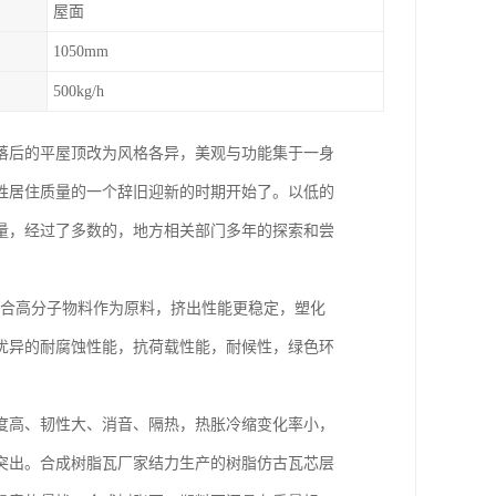
屋面
1050mm
500kg/h
落后的平屋顶改为风格各异，美观与功能集于一身
姓居住质量的一个辞旧迎新的时期开始了。以低的
量，经过了多数的，地方相关部门多年的探索和尝
混合高分子物料作为原料，挤出性能更稳定，塑化
优异的耐腐蚀性能，抗荷载性能，耐候性，绿色环
度高、韧性大、消音、隔热，热胀冷缩变化率小，
突出。合成树脂瓦厂家结力生产的树脂仿古瓦芯层