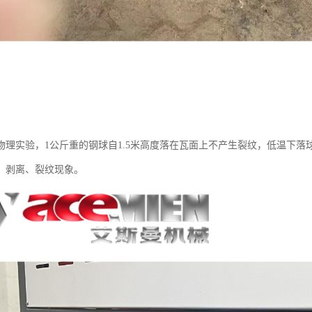
物理实验，1公斤重的钢球自1.5米高度落在瓦面上不产生裂纹，低温下落球
、剥离、裂纹现象。