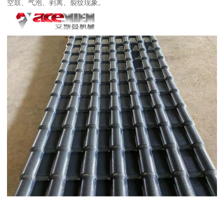
空鼓、气泡、剥离、裂纹现象。