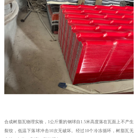
合成树脂瓦物理实验，1公斤重的钢球自1.5米高度落在瓦面上不产生
裂纹，低温下落球冲击10次无破坏。经过10个冷冻循环，树脂瓦无