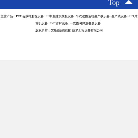
Top
主营产品：PVC合成树脂瓦设备 PP中空建筑模板设备 平双改性造粒生产线设备 生产线设备 PET片
材机设备 PVC管材设备 一次性可降解餐盒设备
版权所有：艾斯曼(张家港) 技术工程设备有限公司