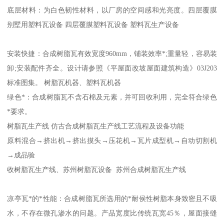
底层材料：为白色韧性材料，以厂房的空间感和光亮度。四层覆膜
别墅用塑料瓦设备 四层覆膜塑料瓦设备 塑料瓦生产设备
安装快捷：合成树脂瓦有效宽度960mm，铺装效率*;重量轻，容易装
卸;安装配件齐全。设计请参照《平屋面改坡屋面建筑构造》03J203
标准图集。 树脂瓦机器、塑料瓦机器
绿色*：合成树脂瓦不含石棉及元素，并可回收利用，完全符合绿色
*要求。
树脂瓦生产线 仿古合成树脂瓦生产线工艺流程及设备功能
原料混合→挤出机→挤出摸头→压花机→瓦片成型机→自动切割机
→成品验
收树脂瓦生产线、苏州树脂瓦设备 苏州合成树脂瓦生产线
凉亭瓦*的*性能：合成树脂瓦所选用的*耐侯性树脂本身致密且不吸
水，不存在微孔渗水的问题。产品宽度比传统瓦宽45％，屋面接缝