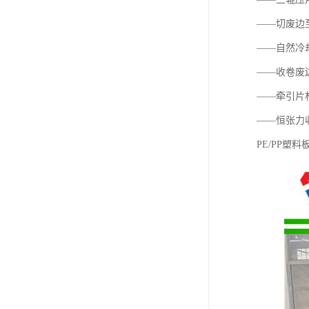
——切废边
——自然冷
——收卷废
——牵引片
——恒张力
PE/PP塑