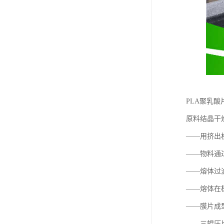
PLA聚乳
原料结晶干
——用挤出
——物料通
——熔体过滤
——熔体在
——膜片成
——三辊压