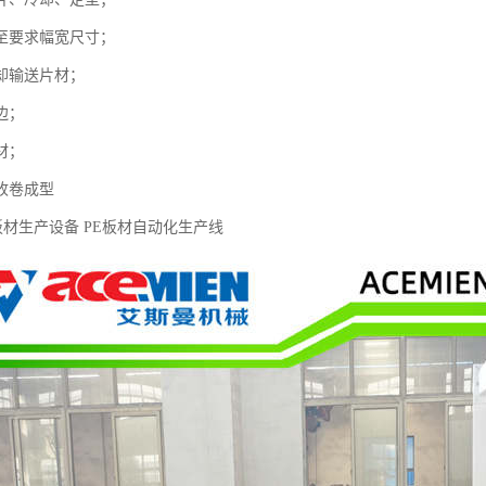
至要求幅宽尺寸；
却输送片材；
边；
材；
收卷成型
料板材生产设备 PE板材自动化生产线