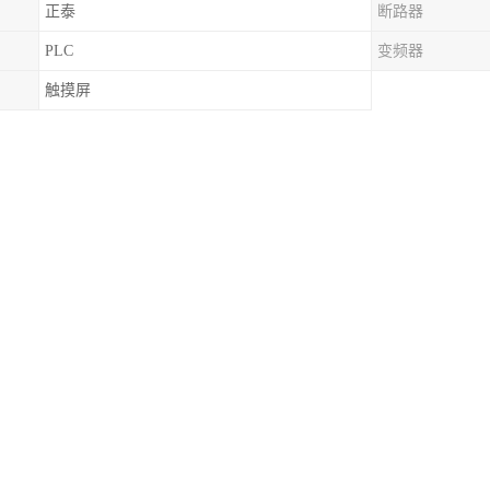
正泰
断路器
PLC
变频器
触摸屏
的优点：
强
出
抗震
富，个性新颖
能良好
保温——保温性能*的屋面瓦
能好
强度好