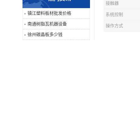
接触器
PVC仿大理石板生产线
镇江塑料板材批发价格
系统控制
南通树脂瓦机器设备
操作方式
徐州碳晶板多少钱
塑料琉璃瓦
泰州PVC发泡板生产线
1、耐候性
碳晶板生产线
2、*性能突
连云港碳晶板电话
3、抗风、
4、色彩丰
5、防火性
6、隔热、
7、隔音性
8、韧性与