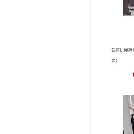
裁剪拼接简
果；