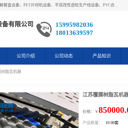
艾斯曼(张家港)技术工程设备有限公司主营业务：一次性可降解餐盒设备、PET片材机设备、平双改性造粒生产线设备、PVC合成树脂瓦设备、PP中空建筑模板设备、PVC管材设备等。成立至今，在国内我们的产品已经销售到全国所有省份，拥有多家客户，在国外产品出口到五十多个国家和地区。
设备有限公司
15995982036
18013639597
公司介绍
公司动态
产品知识
膜树脂瓦机器
江苏覆膜树脂瓦机
850000.
价格：￥
产品数量：
10.00套