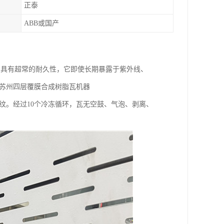
正泰
ABB或国产
中具有超常的耐久性，它即使长期暴露于紫外线、
、苏州四层覆膜合成树脂瓦机器
裂纹。经过10个冷冻循环，瓦无空鼓、气泡、剥离、