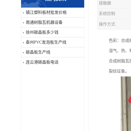
接触器
PVC仿大理石板生产线
镇江塑料板材批发价格
系统控制
南通树脂瓦机器设备
操作方式
徐州碳晶板多少钱
色彩：合成
泰州PVC发泡板生产线
湿气、热、
碳晶板生产线
合成树脂瓦
连云港碳晶板电话
裂纹征象。