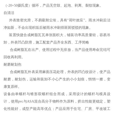
（-20+50摄氏度）循环，产品无空鼓、起泡、剥离、裂纹现象。
自清洁
外表致密光滑，不易吸附尘埃，具有“荷叶效应”。雨水冲刷后洁
净如新，不会出现积垢后被雨水冲刷得斑斑驳驳的现象。
装置快捷合成树脂瓦瓦单张面积大，铺装功率高质量轻，容易吊
卸，外表凹凸防滑，施工配套产品齐全东西、工序简略
合成树脂瓦在出产、使用过程中无排放，当产品使用寿命完结可
回收再利用。
耐磨耐划伤
合成树脂瓦外表采用麻面压花处理，外表的凹凸纹设计，使产品
耐磨，耐划伤，运输和装卸不小心产生的小小划痕，悄悄一擦，变
康复原样。
设备由单螺杆与锥形双螺杆组合而成，采用设计的螺杆与模具设
计，使用pvc与ASA混合高分子物料作为原料，挤出性能更稳定，塑
化性能好，成型产能高等优点；产品应用于住宅、厂房、平改坡工