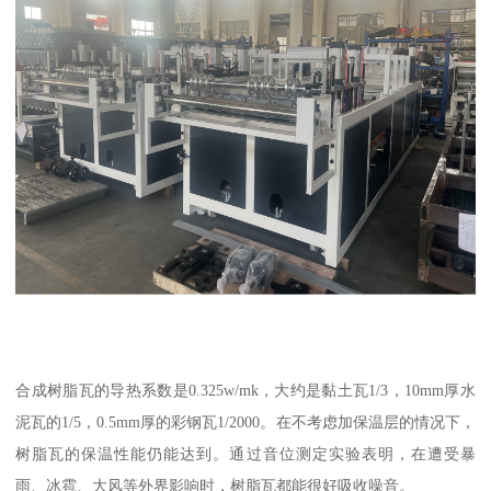
合成树脂瓦的导热系数是0.325w/mk，大约是黏土瓦1/3，10mm厚水
泥瓦的1/5，0.5mm厚的彩钢瓦1/2000。在不考虑加保温层的情况下，
树脂瓦的保温性能仍能达到。通过音位测定实验表明，在遭受暴
雨、冰雹、大风等外界影响时，树脂瓦都能很好吸收噪音。