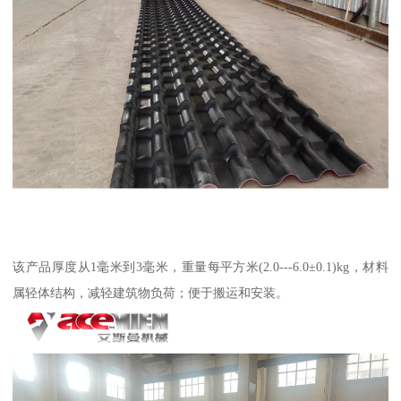
该产品厚度从1毫米到3毫米，重量每平方米(2.0---6.0±0.1)kg，材料
属轻体结构，减轻建筑物负荷；便于搬运和安装。