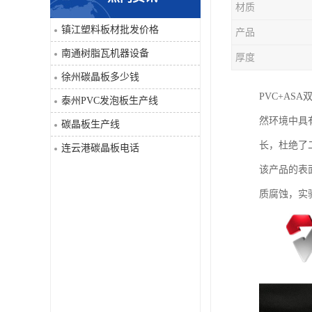
材质
PVC仿大理石板生产线
镇江塑料板材批发价格
产品
南通树脂瓦机器设备
厚度
徐州碳晶板多少钱
PVC+A
泰州PVC发泡板生产线
然环境中具
碳晶板生产线
长，杜绝了
连云港碳晶板电话
该产品的表
质腐蚀，实