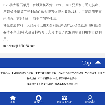
PVC仿大理石板是一种以聚氯乙烯（PVC）为主要原料，通过挤出、
压延或涂覆等工艺制成的仿大理石纹理的装饰板材，广泛应用于室
内墙面、家具贴面、商业空间等领域。
其生物质材料，大部分可以被充分利用,来源广泛,价值低廉;塑料组分
要求不高,旧料或混合料均可，充分体现了资源的综合利用和有效利
用。
m.beiersuji.b2b168.com
Top
主营产品：PVC合成树脂瓦设备 PP中空建筑模板设备 平双改性造粒生产线设备 生产线设备 PET片
材机设备 PVC管材设备 一次性可降解餐盒设备
版权所有：艾斯曼(张家港) 技术工程设备有限公司
首页
在线QQ
15995982036
在线留言