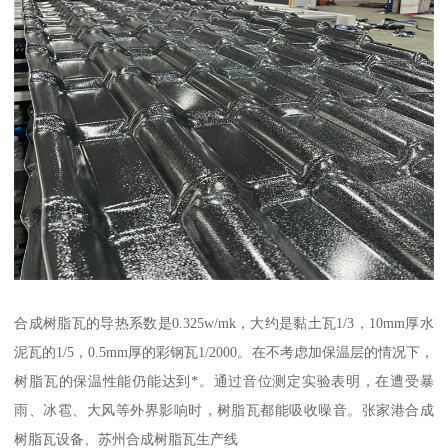
合成树脂瓦的导热系数是0.325w/mk，大约是黏土瓦1/3，10mm厚水
泥瓦的1/5，0.5mm厚的彩钢瓦1/2000。在不考虑加保温层的情况下，
树脂瓦的保温性能仍能达到*。通过音位测定实验表明，在遭受暴
雨、冰雹、大风等外界影响时，树脂瓦都能吸收噪音。张家港合成
树脂瓦设备、苏州合成树脂瓦生产线