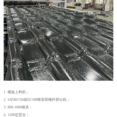
1. 螺旋上料机；
2. SJZ80/156或92/188锥形双螺杆挤出机；
3. 800-1000模具；
4. 1200定型台；