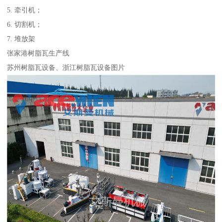
5. 牵引机；
6. 切割机；
7. 堆放架​
张家港树脂瓦生产线
苏州树脂瓦设备、浙江树脂瓦设备图片