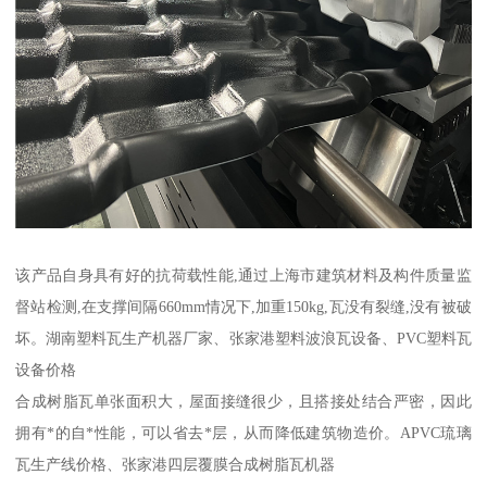
该产品自身具有好的抗荷载性能,通过上海市建筑材料及构件质量监
督站检测,在支撑间隔660mm情况下,加重150kg,瓦没有裂缝,没有被破
坏。湖南塑料瓦生产机器厂家、张家港塑料波浪瓦设备、PVC塑料瓦
设备价格
合成树脂瓦单张面积大，屋面接缝很少，且搭接处结合严密，因此
拥有*的自*性能，可以省去*层，从而降低建筑物造价。APVC琉璃
瓦生产线价格、张家港四层覆膜合成树脂瓦机器