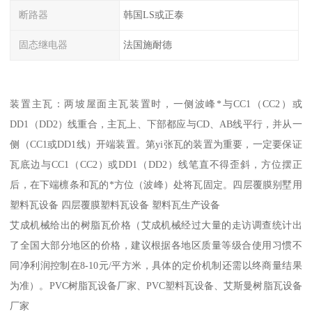
断路器
韩国LS或正泰
固态继电器
法国施耐德
装置主瓦：两坡屋面主瓦装置时，一侧波峰*与CC1（CC2）或
DD1（DD2）线重合，主瓦上、下部都应与CD、AB线平行，并从一
侧（CC1或DD1线）开端装置。第yi张瓦的装置为重要，一定要保证
瓦底边与CC1（CC2）或DD1（DD2）线笔直不得歪斜，方位摆正
后，在下端檩条和瓦的*方位（波峰）处将瓦固定。四层覆膜别墅用
塑料瓦设备 四层覆膜塑料瓦设备 塑料瓦生产设备
艾成机械给出的树脂瓦价格（艾成机械经过大量的走访调查统计出
了全国大部分地区的价格，建议根据各地区质量等级合使用习惯不
同净利润控制在8-10元/平方米，具体的定价机制还需以终商量结果
为准）。PVC树脂瓦设备厂家、PVC塑料瓦设备、艾斯曼树脂瓦设备
厂家