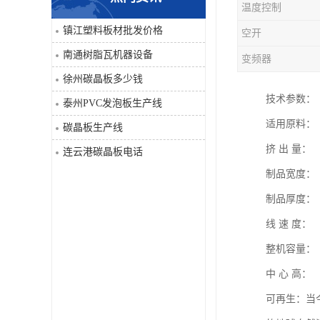
温度控制
PVC仿大理石板生产线
镇江塑料板材批发价格
空开
南通树脂瓦机器设备
变频器
徐州碳晶板多少钱
技术参数：
泰州PVC发泡板生产线
适用原料：
碳晶板生产线
挤 出 量： 4
连云港碳晶板电话
制品宽度： 
制品厚度： 
线 速 度： 0
整机容量： 
中 心 高： 
可再生：当