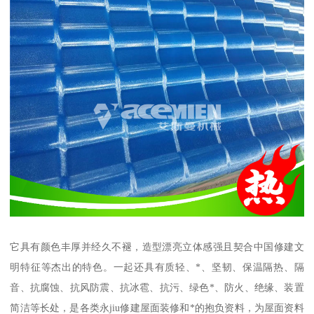
它具有颜色丰厚并经久不褪，造型漂亮立体感强且契合中国修建文
明特征等杰出的特色。一起还具有质轻、*、坚韧、保温隔热、隔
音、抗腐蚀、抗风防震、抗冰雹、抗污、绿色*、防火、绝缘、装置
简洁等长处，是各类永jiu修建屋面装修和*的抱负资料，为屋面资料