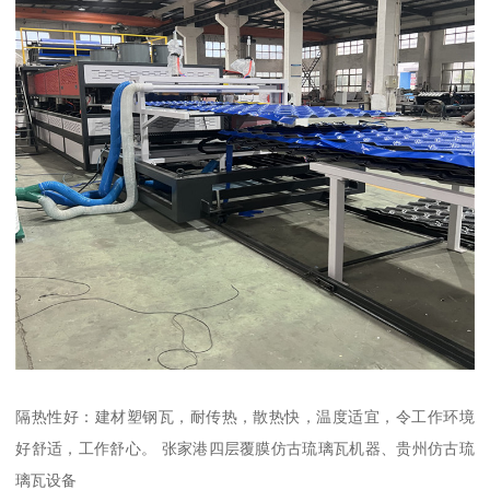
隔热性好：建材塑钢瓦，耐传热，散热快，温度适宜，令工作环境
好舒适，工作舒心。 张家港四层覆膜仿古琉璃瓦机器、贵州仿古琉
璃瓦设备