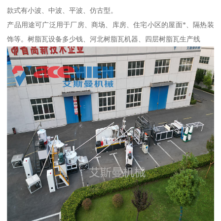
款式有小波、中波、平波、仿古型。
产品用途可广泛用于厂房、商场、库房、住宅小区的屋面*、隔热装
饰等。树脂瓦设备多少钱、河北树脂瓦机器、四层树脂瓦生产线