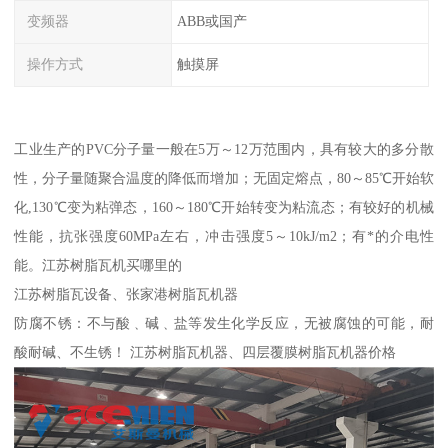
变频器
ABB或国产
操作方式
触摸屏
工业生产的PVC分子量一般在5万～12万范围内，具有较大的多分散
性，分子量随聚合温度的降低而增加；无固定熔点，80～85℃开始软
化,130℃变为粘弹态，160～180℃开始转变为粘流态；有较好的机械
性能，抗张强度60MPa左右，冲击强度5～10kJ/m2；有*的介电性
能。江苏树脂瓦机买哪里的
江苏树脂瓦设备、张家港树脂瓦机器
防腐不锈：不与酸﹑碱﹑盐等发生化学反应，无被腐蚀的可能，耐
酸耐碱、不生锈！ 江苏树脂瓦机器、四层覆膜树脂瓦机器价格