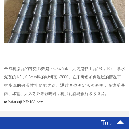
合成树脂瓦的导热系数是0.325w/mk，大约是黏土瓦1/3，10mm厚水
泥瓦的1/5，0.5mm厚的彩钢瓦1/2000。在不考虑加保温层的情况下，
树脂瓦的保温性能仍能达到。通过音位测定实验表明，在遭受暴
雨、冰雹、大风等外界影响时，树脂瓦都能很好吸收噪音。
m.beiersuji.b2b168.com
Top