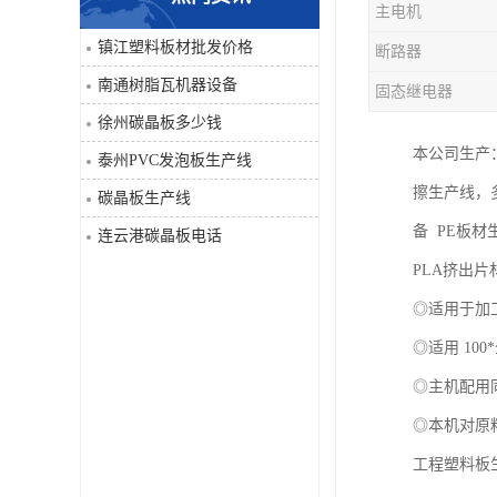
主电机
PVC仿大理石板生产线
镇江塑料板材批发价格
断路器
南通树脂瓦机器设备
固态继电器
徐州碳晶板多少钱
本公司生产
泰州PVC发泡板生产线
擦生产线，
碳晶板生产线
备 PE板材
连云港碳晶板电话
PLA挤出
◎适用于加工 P
◎适用 1
◎主机配用
◎本机对原
工程塑料板