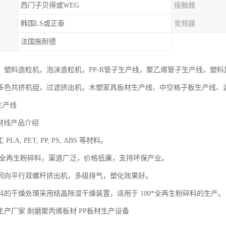
西门子贝得或WEG
接触器
韩国LS或正泰
变频器
法国施耐德
：塑料造粒机，泡沫造粒机，PP-R管子生产线，聚乙烯管子生产线，塑
多色共挤机组，过滤挤出机，木塑家具板材生产线、中空格子板生产线、
生产线
片材线产品介绍
LA, PET, PP, PS, ABS 等材料。
00*全再生粉碎料，渠道广泛，价格低廉，支持环保产业。
同向平行双螺杆挤出机，多级排气，塑化效果好。
料的干燥处理采用结晶除湿干燥装置，适用于 100*全再生粉碎料的生产
生产厂家 耐磨聚丙烯板材 PP板材生产设备