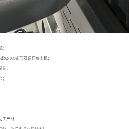
料机；
/156或92/188锥形双螺杆挤出机；
00模具；
型台；
瓦生产线
设备、浙江树脂瓦设备图片