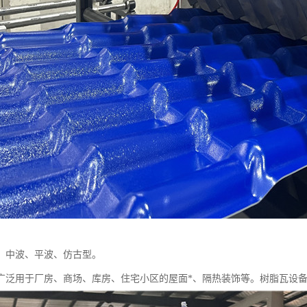
、中波、平波、仿古型。
广泛用于厂房、商场、库房、住宅小区的屋面*、隔热装饰等。树脂瓦设