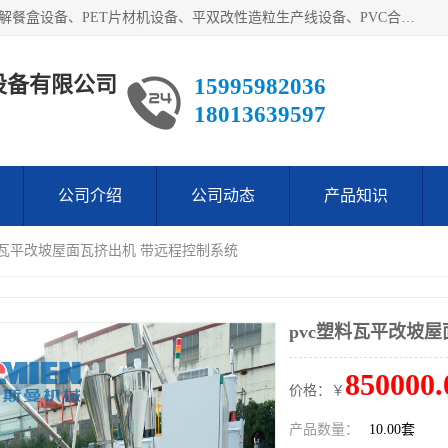
艾斯曼(张家港)技术工程设备有限公司主营业务：一次性可降解餐盒设备、PET片材机设备、平双改性造粒生产线设备、PVC合成树脂瓦设备、PP中空建筑模板设备、PVC管材设备等。成立至今，在国内我们的产品已经销售到全国所有省份，拥有多家客户，在国外产品出口到五十多个国家和地区。
设备有限公司
15995982036
18013639597
公司介绍
公司动态
产品知识
塑料瓦平改坡屋面瓦挤出机 带远程控制系统
pvc塑料瓦平改坡
850000.
价格：￥
产品数量：
10.00套