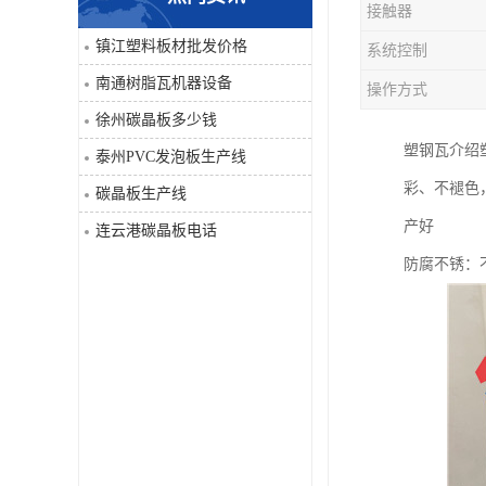
接触器
PVC仿大理石板生产线
镇江塑料板材批发价格
系统控制
南通树脂瓦机器设备
操作方式
徐州碳晶板多少钱
塑钢瓦介绍
泰州PVC发泡板生产线
彩、不褪色
碳晶板生产线
产好
连云港碳晶板电话
防腐不锈：