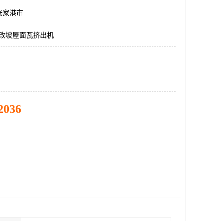
张家港市
平改坡屋面瓦挤出机
2036