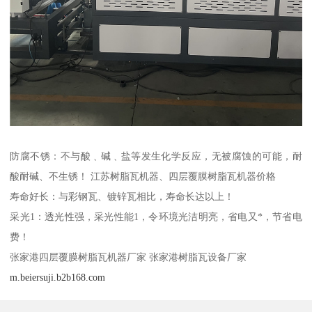
防腐不锈：不与酸﹑碱﹑盐等发生化学反应，无被腐蚀的可能，耐
酸耐碱、不生锈！ 江苏树脂瓦机器、四层覆膜树脂瓦机器价格
寿命好长：与彩钢瓦、镀锌瓦相比，寿命长达以上！
采光1：透光性强，采光性能1，令环境光洁明亮，省电又*，节省电
费！
张家港四层覆膜树脂瓦机器厂家 张家港树脂瓦设备厂家
m.beiersuji.b2b168.com