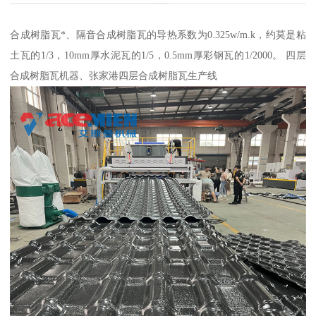
合成树脂瓦*、隔音合成树脂瓦的导热系数为0.325w/m.k，约莫是粘
土瓦的1/3，10mm厚水泥瓦的1/5，0.5mm厚彩钢瓦的1/2000。 四层
合成树脂瓦机器、张家港四层合成树脂瓦生产线