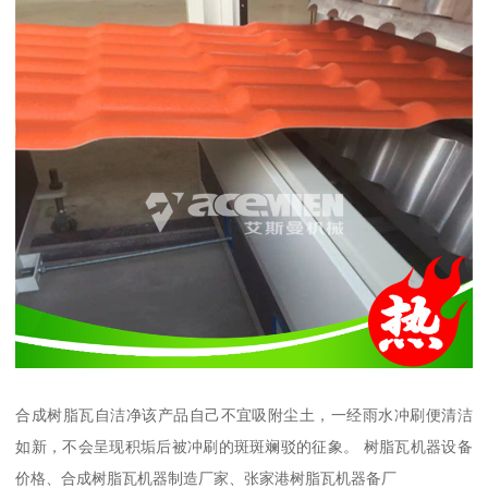
合成树脂瓦自洁净该产品自己不宜吸附尘土，一经雨水冲刷便清洁
如新，不会呈现积垢后被冲刷的斑斑斓驳的征象。 树脂瓦机器设备
价格、合成树脂瓦机器制造厂家、张家港树脂瓦机器备厂