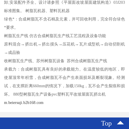
卸;安装配件齐全。设计请参照《平屋面改坡屋面建筑构造》03J203
标准图集。 树脂瓦机器、塑料瓦机器
绿色*：合成树脂瓦不含石棉及元素，并可回收利用，完全符合绿色
*要求。
树脂瓦生产线 仿古合成树脂瓦生产线工艺流程及设备功能
原料混合→挤出机→挤出摸头→压花机→瓦片成型机→自动切割机
→成品验
收树脂瓦生产线、苏州树脂瓦设备 苏州合成树脂瓦生产线
承载力：合成树脂瓦具有良好的承载能力。在温度较低的地区，即
使屋顶常年积雪，合成树脂瓦不会产生表面损坏及断裂现象。经测
试，在支撑距离660mm的情况下，加载150kg，瓦不会产生裂痕和损
坏。 880型树脂瓦生产设备pvc塑料瓦平改坡屋面瓦挤出机
m.beiersuji.b2b168.com
Top