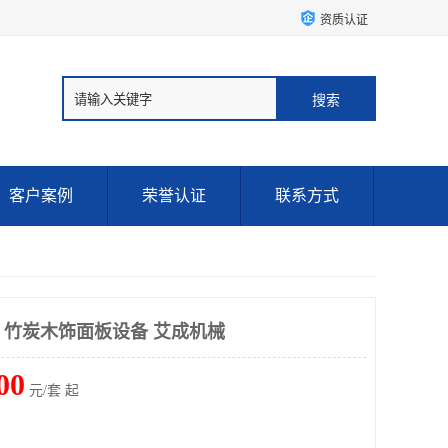
资质认证
客户案例
荣誉认证
联系方式
制 竹炭木饰面板设备 艾成机械
00
元/套 起