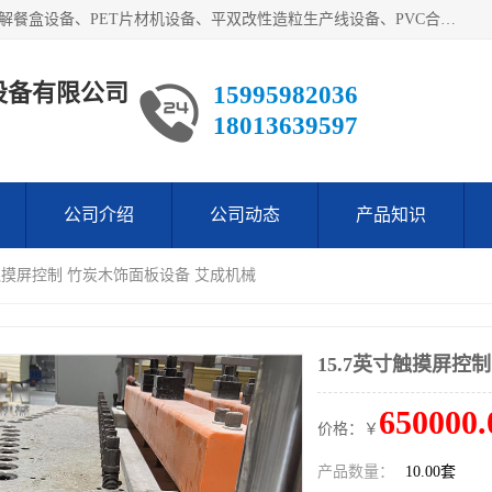
艾斯曼(张家港)技术工程设备有限公司主营业务：一次性可降解餐盒设备、PET片材机设备、平双改性造粒生产线设备、PVC合成树脂瓦设备、PP中空建筑模板设备、PVC管材设备等。成立至今，在国内我们的产品已经销售到全国所有省份，拥有多家客户，在国外产品出口到五十多个国家和地区。
设备有限公司
15995982036
18013639597
公司介绍
公司动态
产品知识
寸触摸屏控制 竹炭木饰面板设备 艾成机械
15.7英寸触摸屏控
650000.
价格：￥
产品数量：
10.00套