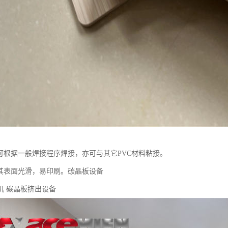
板可根据一般焊接程序焊接，亦可与其它PVC材料粘接。
板其表面光滑，易印刷。碳晶板设备
机 碳晶板挤出设备