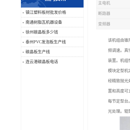
主电机
PVC仿大理石板生产线
镇江塑料板材批发价格
断路器
南通树脂瓦机器设备
变频器
徐州碳晶板多少钱
该机组由锥
泰州PVC发泡板生产线
频调速。真
碳晶板生产线
装置。机组
连云港碳晶板电话
模块定型机定
经精致抛光
置和高度可立
每节定型台
光处理。辊筒