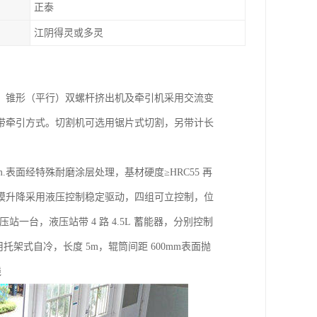
正泰
江阴得灵或多灵
。锥形（平行）双螺杆挤出机及牵引机采用交流变
带牵引方式。切割机可选用锯片式切割，另带计长
m.表面经特殊耐磨涂层处理，基材硬度≥HRC55 再
定型模升降采用液压控制稳定驱动，四组可立控制，位
站一台，液压站带 4 路 4.5L 蓄能器，分别控制
架式自冷，长度 5m，辊筒间距 600mm表面抛
线