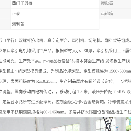
西门子贝得
接触器
正泰
齿轮箱
海利普
形（平行）双螺杆挤出机、真空定型台、牵引机、切割机、翻料架等组成
空泵及牵引电机均采用**产品。根据型材大小、壁厚，牵引机采用上下履
性能可靠、生产效率高。pvc碳晶板设备?共挤木饰面生产线 发泡板生产线
型机由4 组定型模具组成，为制品冷却定型。定型模规格为 1500×500m
处理，表面粗糙度为 Ra≤0.25um，生产制品厚度有螺丝调节定位，上
调整。纵向移动由电机传动，，移动行程 1.5 米。液压升降配 7.5KW 液压
。定型台水路所有进水配球阀。控制面板采用lv合金悬臂箱。冷却装置采用托
采用不锈钢滚筒规格为60×1460mm。多层共挤木饰面设备?碳晶板生产