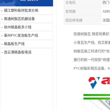
主电机
西门
PVC仿大理石板生产线
镇江塑料板材批发价格
变频器
AB
南通树脂瓦机器设备
固态继电器
法国
徐州碳晶板多少钱
防腐树脂瓦 隔音效果
泰州PVC发泡板生产线
小青瓦生产线、找艾斯
碳晶板生产线
树脂瓦施工时进行的*处
连云港碳晶板电话
推行的新一代轻型*修
PVC树脂彩钢瓦设备、