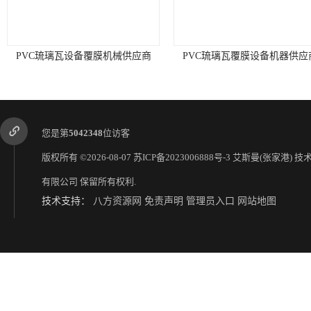
PVC琉璃瓦设备覆膜机械供应商
PVC琉璃瓦覆膜设备机器供应
您是第
5042348
位访客
版权所有 ©2026-08-07
苏ICP备2023006888号-3
艾斯曼(张家港) 技
有限公司
保留所有权利.
技术支持：
八方资源网
免责声明
管理员入口
网站地图
PVC琉璃瓦设备机器制造商
PVC琉璃瓦机械制造商