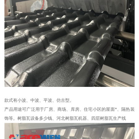
款式有小波、中波、平波、仿古型。
产品用途可广泛用于厂房、商场、库房、住宅小区的屋面*、隔热装
饰等。树脂瓦设备多少钱、河北树脂瓦机器、四层树脂瓦生产线