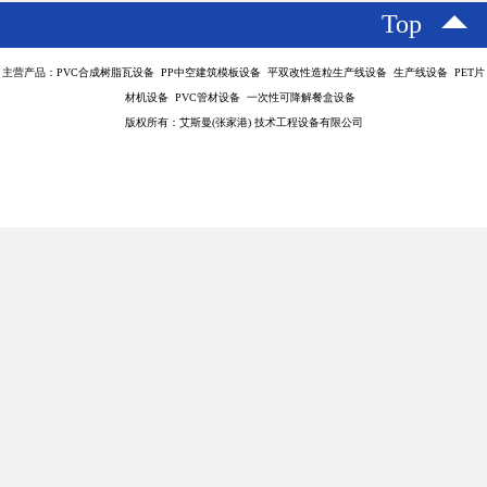
Top
主营产品：PVC合成树脂瓦设备 PP中空建筑模板设备 平双改性造粒生产线设备 生产线设备 PET片
材机设备 PVC管材设备 一次性可降解餐盒设备
版权所有：艾斯曼(张家港) 技术工程设备有限公司