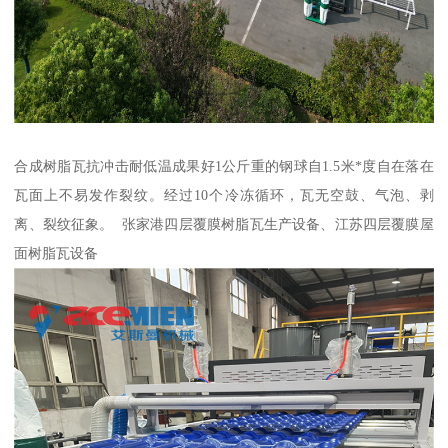
合成树脂瓦抗冲击耐低温成果好1公斤重的钢球自1.5米*度自在落在
瓦面上不易发作裂纹。经过10个冷冻循环，瓦无空鼓、气泡、剥
离、裂纹征象。 张家港四层覆膜树脂瓦生产设备、江苏四层覆膜屋
面树脂瓦设备