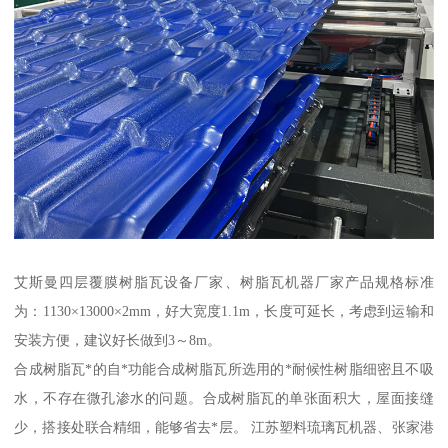
艾斯曼四层覆膜树脂瓦设备厂家、树脂瓦机器厂家产品规格标准
为：1130×13000×2mm，好大宽度1.1m，长度可延长，考虑到运输和
安装方便，建议好长做到3～8m。
合成树脂瓦*的自*功能合成树脂瓦所选用的*耐候性树脂细密且不吸
水，不存在微孔渗水的问题。合成树脂瓦的单张面积大，屋面接缝
少，搭接处联合精细，能够省去*层。 江苏塑料琉璃瓦机器、张家港