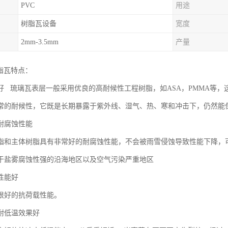
PVC
用途
树脂瓦设备
宽度
2mm-3.5mm
产量
脂瓦特点：
好 琉璃瓦表层一般采用优良的高耐候性工程树脂，如ASA，PMMA等
常的耐候性，它既是长期暴露于紫外线、湿气、热、寒和冲击下，仍然能
耐腐蚀性能
脂和主体树脂具有非常好的耐腐蚀性能，不会被雨雪侵蚀导致性能下降，
于盐雾腐蚀性强的沿海地区以及空气污染严重地区
性能好
很好的抗荷载性能。
耐低温效果好