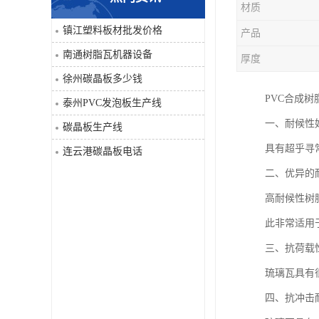
材质
PVC仿大理石板生产线
镇江塑料板材批发价格
产品
南通树脂瓦机器设备
厚度
徐州碳晶板多少钱
PVC合成树
泰州PVC发泡板生产线
一、耐候性
碳晶板生产线
具有超乎寻
连云港碳晶板电话
二、优异的
高耐候性树
此非常适用
三、抗荷载
琉璃瓦具有
四、抗冲击