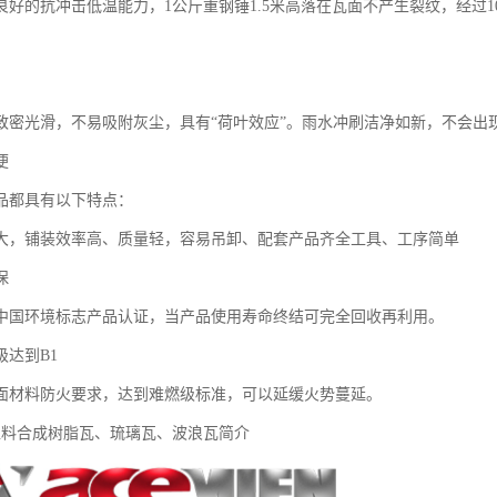
良好的抗冲击低温能力，1公斤重钢锤1.5米高落在瓦面不产生裂纹，经过
致密光滑，不易吸附灰尘，具有“荷叶效应”。雨水冲刷洁净如新，不会出
便
品都具有以下特点：
大，铺装效率高、质量轻，容易吊卸、配套产品齐全工具、工序简单
保
中国环境标志产品认证，当产品使用寿命终结可完全回收再利用。
级达到B1
面材料防火要求，达到难燃级标准，可以延缓火势蔓延。
A塑料合成树脂瓦、琉璃瓦、波浪瓦简介