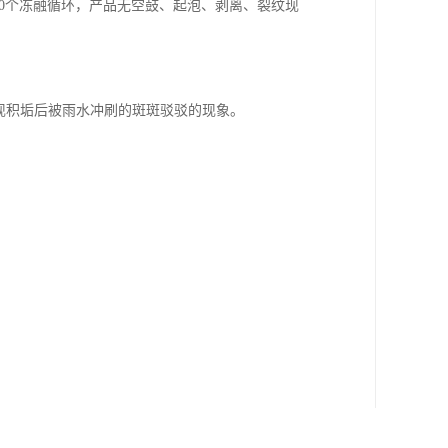
10个冻融循环，产品无空鼓、起泡、剥离、裂纹现
现积垢后被雨水冲刷的斑斑驳驳的现象。