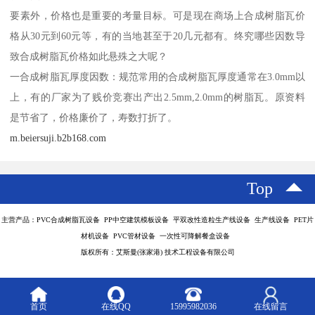
要素外，价格也是重要的考量目标。可是现在商场上合成树脂瓦价
格从30元到60元等，有的当地甚至于20几元都有。终究哪些因数导
致合成树脂瓦价格如此悬殊之大呢？
一合成树脂瓦厚度因数：规范常用的合成树脂瓦厚度通常在3.0mm以
上，有的厂家为了贱价竞赛出产出2.5mm,2.0mm的树脂瓦。原资料
是节省了，价格廉价了，寿数打折了。
m.beiersuji.b2b168.com
Top
主营产品：PVC合成树脂瓦设备 PP中空建筑模板设备 平双改性造粒生产线设备 生产线设备 PET片
材机设备 PVC管材设备 一次性可降解餐盒设备
版权所有：艾斯曼(张家港) 技术工程设备有限公司
首页
在线QQ
15995982036
在线留言