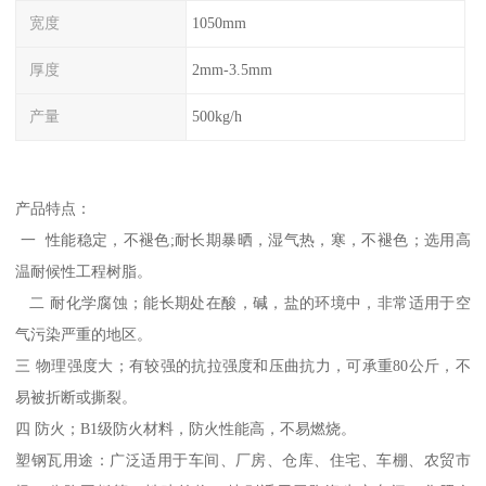
宽度
1050mm
厚度
2mm-3.5mm
产量
500kg/h
产品特点：
一 性能稳定，不褪色;耐长期暴晒，湿气热，寒，不褪色；选用高
温耐候性工程树脂。
二 耐化学腐蚀；能长期处在酸，碱，盐的环境中，非常适用于空
气污染严重的地区。
三 物理强度大；有较强的抗拉强度和压曲抗力，可承重80公斤，不
易被折断或撕裂。
四 防火；B1级防火材料，防火性能高，不易燃烧。
塑钢瓦用途：广泛适用于车间、厂房、仓库、住宅、车棚、农贸市