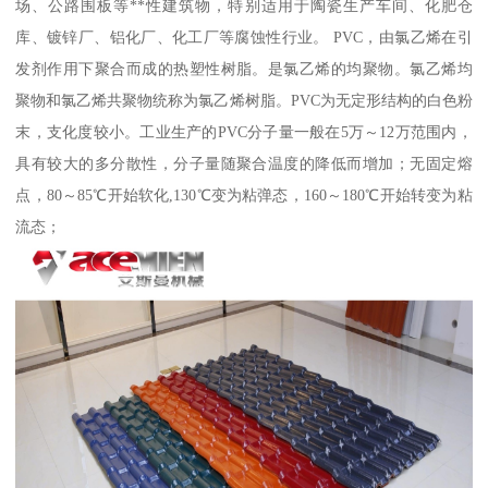
场、公路围板等**性建筑物，特别适用于陶瓷生产车间、化肥仓
库、镀锌厂、铝化厂、化工厂等腐蚀性行业。 PVC，由氯乙烯在引
发剂作用下聚合而成的热塑性树脂。是氯乙烯的均聚物。氯乙烯均
聚物和氯乙烯共聚物统称为氯乙烯树脂。PVC为无定形结构的白色粉
末，支化度较小。工业生产的PVC分子量一般在5万～12万范围内，
具有较大的多分散性，分子量随聚合温度的降低而增加；无固定熔
点，80～85℃开始软化,130℃变为粘弹态，160～180℃开始转变为粘
流态；