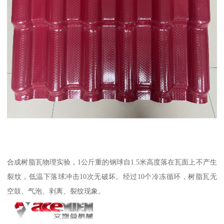
合成树脂瓦物理实验，1公斤重的钢球自1.5米高度落在瓦面上不产生
裂纹，低温下落球冲击10次无破坏。经过10个冷冻循环，树脂瓦无
空鼓、气泡、剥离、裂纹现象。