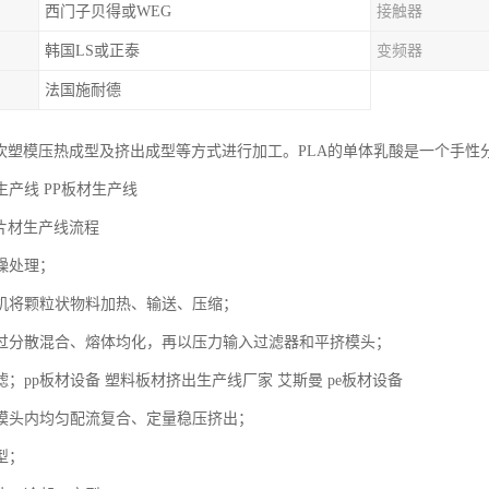
西门子贝得或WEG
接触器
韩国LS或正泰
变频器
法国施耐德
过吹塑模压热成型及挤出成型等方式进行加工。PLA的单体乳酸是一个手性分
生产线 PP板材生产线
酸片材生产线流程
燥处理；
机将颗粒状物料加热、输送、压缩；
过分散混合、熔体均化，再以压力输入过滤器和平挤模头；
；pp板材设备 塑料板材挤出生产线厂家 艾斯曼 pe板材设备
模头内均匀配流复合、定量稳压挤出；
型；