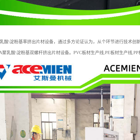
聚乳酸\淀粉基率挤出片材设备，通过多方论证认为，从个环节进行技术创
A聚乳酸\淀粉基双螺杆挤出片材设备。PVC板材生产线,PE板材生产线,P