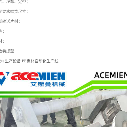
片、冷却、定型；
至要求幅宽尺寸；
却输送片材；
边；
材；
收卷成型
料板材生产设备 PE板材自动化生产线