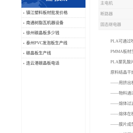
主电机
PVC仿大理石板生产线
镇江塑料板材批发价格
断路器
南通树脂瓦机器设备
固态继电器
徐州碳晶板多少钱
PLA可通
泰州PVC发泡板生产线
PMMA板材
碳晶板生产线
PLA聚乳
连云港碳晶板电话
原料结晶干
——用挤出
——物料通
——熔体过滤
——熔体在
——膜片成