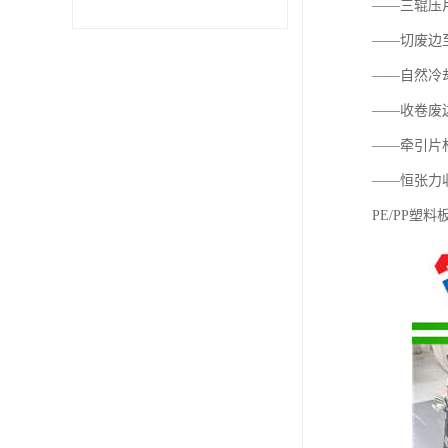
——三辊压
——切废边
——自然冷
——收卷废
——牵引片
——恒张力
PE/PP塑