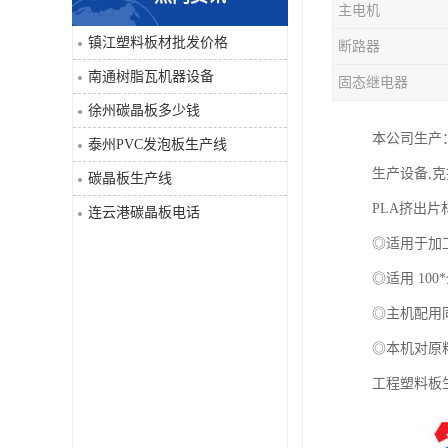
主电机
PVC仿大理石板生产线
镇江塑料板材批发价格
断路器
南通树脂瓦机器设备
固态继电器
徐州碳晶板多少钱
本公司生产
泰州PVC发泡板生产线
生产设备,克
碳晶板生产线
PLA挤出
连云港碳晶板电话
◎适用于加工 P
◎适用 1
◎主机配用
◎本机对原
工程塑料板