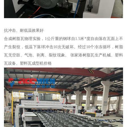
抗冲击、耐低温效果好
合成树脂瓦物理实验，1公斤重的钢球自1.5米*度自由落在瓦面上不
产生裂纹，低温下落球冲击10次无破坏。经过10个冷冻循环，树脂
瓦无空鼓、气泡、剥离、裂纹现象。 张家港树脂瓦生产机械、塑料
瓦设备、塑料瓦成型机价格