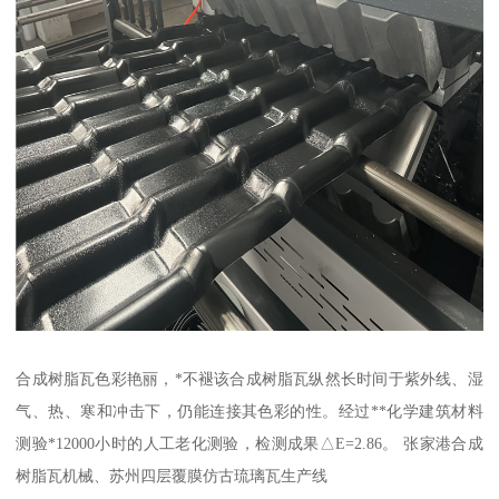
合成树脂瓦色彩艳丽，*不褪该合成树脂瓦纵然长时间于紫外线、湿
气、热、寒和冲击下，仍能连接其色彩的性。经过**化学建筑材料
测验*12000小时的人工老化测验，检测成果△E=2.86。 张家港合成
树脂瓦机械、苏州四层覆膜仿古琉璃瓦生产线