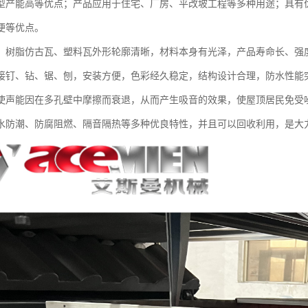
型产能高等优点；产品应用于住宅、厂房、平改坡工程等多种用途；具有
便等优点。
、树脂仿古瓦、塑料瓦外形轮廓清晰，材料本身有光泽，产品寿命长、强
接钉、钻、锯、刨，安装方便，色彩经久稳定，结构设计合理，防水性能
使声能因在多孔壁中摩擦而衰退，从而产生吸音的效果，使屋顶居民免受
水防潮、防腐阻燃、隔音隔热等多种优良特性，并且可以回收利用，是大