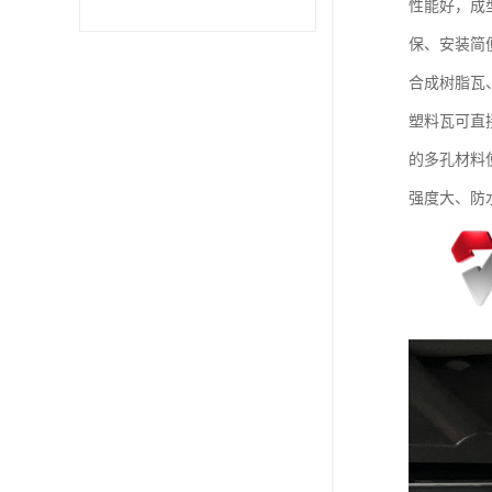
性能好，成
保、安装简
合成树脂瓦
塑料瓦可直
的多孔材料
强度大、防