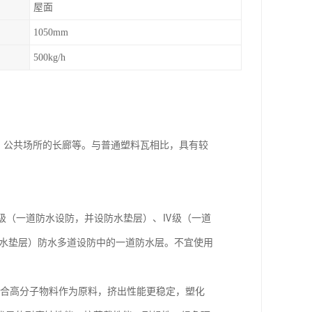
屋面
1050mm
500kg/h
、公共场所的长廊等。与普通塑料瓦相比，具有较
Ⅲ级（一道防水设防，并设防水垫层）、Ⅳ级（一道
防水垫层）防水多道设防中的一道防水层。不宜使用
混合高分子物料作为原料，挤出性能更稳定，塑化