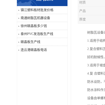
材质
PVC仿大理石板生产线
镇江塑料板材批发价格
产品
南通树脂瓦机器设备
厚度
徐州碳晶板多少钱
树脂瓦设备
泰州PVC发泡板生产线
1.适用于
碳晶板生产线
2.复合塑
连云港碳晶板电话
好的耐候性
3.适用于坡度
4.复 合
防水设防，
防水涂料作
设备由单螺