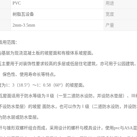
PVC
用途
树脂瓦设备
宽度
2mm-3.5mm
产量
适用范围：
结构基层为现浇混凝土板的坡屋面和有檩体系坡屋面。
料瓦主要用于对装饰性要求较高的多层或低层住宅建筑，亦可用于公园建筑
、保色性、使用寿命长等特点。
为1：3（18.5°）～1：0.58（60°）的坡屋面。
塑料瓦屋面适用于防水等级为Ⅱ级（一至二道防水设防，并设防水垫层）、
不设防水垫层）的坡屋 面防水，也可以作为Ⅰ级（二道防水设防，并设
为防水层或防水垫层。
杆与锥形双螺杆组合而成，采用设计的螺杆与模具设计，使用pvc与ASA