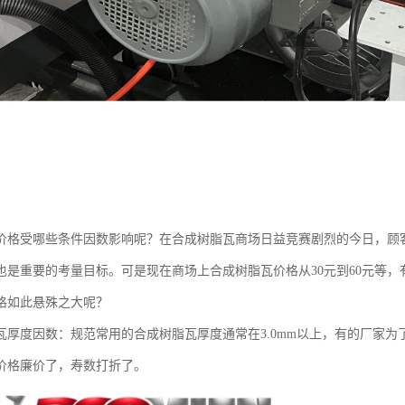
价格受哪些条件因数影响呢？在合成树脂瓦商场日益竞赛剧烈的今日，顾
也是重要的考量目标。可是现在商场上合成树脂瓦价格从30元到60元等，
格如此悬殊之大呢？
厚度因数：规范常用的合成树脂瓦厚度通常在3.0mm以上，有的厂家为了贱
价格廉价了，寿数打折了。