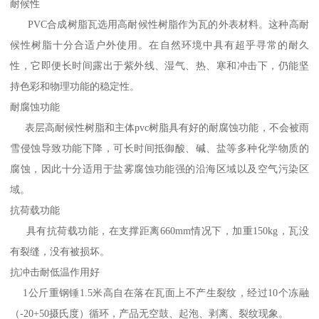
耐候性
PVC合成树脂瓦选用高耐候性树脂作为瓦的外表材料。这种高耐
候性树脂十分合适户外使用。在自然环境中具有超乎寻常的耐久
性，它即便长时间露出于紫外线、湿气、热、寒和冲击下，仍能坚
持色彩和物理功能的稳定性。
耐腐蚀功能
表层高耐候性树脂和主体pvc树脂具有好的耐腐蚀功能，不会被雨
雪侵蚀导致功能下降，可长时间抵御酸、碱、盐等多种化学物质的
腐蚀，因此十分适用于盐雾腐蚀功能强的沿海区域以及空气污染区
域。
抗荷载功能
具有抗荷载功能，在支撑距离660mm情况下，加重150kg，瓦没
有裂缝，没有被损坏。
抗冲击耐低温作用好
1公斤重钢锤1.5米高自在落在瓦面上不产生裂纹，经过10个冻融
（-20+50摄氏度）循环，产品无空鼓、起泡、剥离、裂纹现象。