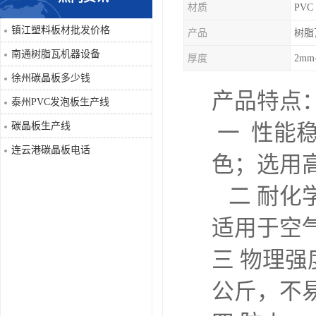
材质
PVC
PVC仿大理石板生产线
镇江塑料板材批发价格
产品
树脂
南通树脂瓦机器设备
厚度
2mm
徐州碳晶板多少钱
产品特点
泰州PVC发泡板生产线
碳晶板生产线
一 性能
连云港碳晶板电话
色；选用
二 耐化
适用于空
三 物理
公斤，不