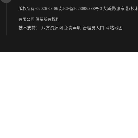
版权所有 ©2026-08-06
苏ICP备2023006888号-3
艾斯曼(张家港) 技
有限公司
保留所有权利.
技术支持：
八方资源网
免责声明
管理员入口
网站地图
PVC琉璃瓦设备机器制造商
PVC琉璃瓦机械制造商
PVC琉璃瓦设备机器生产商