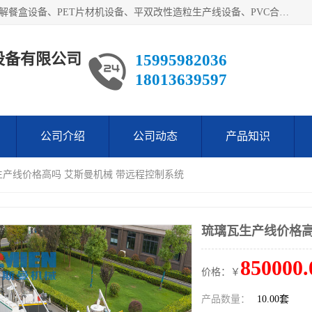
艾斯曼(张家港)技术工程设备有限公司主营业务：一次性可降解餐盒设备、PET片材机设备、平双改性造粒生产线设备、PVC合成树脂瓦设备、PP中空建筑模板设备、PVC管材设备等。成立至今，在国内我们的产品已经销售到全国所有省份，拥有多家客户，在国外产品出口到五十多个国家和地区。
设备有限公司
15995982036
18013639597
公司介绍
公司动态
产品知识
生产线价格高吗 艾斯曼机械 带远程控制系统
琉璃瓦生产线价格高
850000.
价格：￥
产品数量：
10.00套