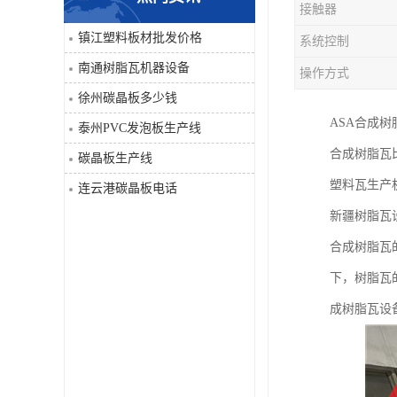
接触器
PVC仿大理石板生产线
镇江塑料板材批发价格
系统控制
南通树脂瓦机器设备
操作方式
徐州碳晶板多少钱
ASA合成
泰州PVC发泡板生产线
合成树脂瓦
碳晶板生产线
塑料瓦生产
连云港碳晶板电话
新疆树脂瓦
合成树脂瓦的
下，树脂瓦
成树脂瓦设