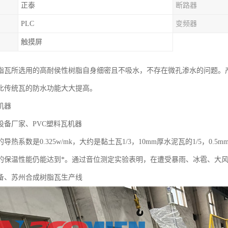
正泰
断路器
PLC
变频器
触摸屏
树脂瓦所选用的高耐侯性树脂自身细密且不吸水，不存在微孔渗水的问题。产
比传统瓦的防水功能大大提高。
机器
设备厂家、PVC塑料瓦机器
导热系数是0.325w/mk，大约是黏土瓦1/3，10mm厚水泥瓦的1/5，0.
的保温性能仍能达到*。通过音位测定实验表明，在遭受暴雨、冰雹、大
备、苏州合成树脂瓦生产线