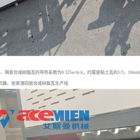
、隔音合成树脂瓦的导热系数为0.325w/m.k，约莫是粘土瓦的1/3，10mm厚水
机器、张家港四层合成树脂瓦生产线