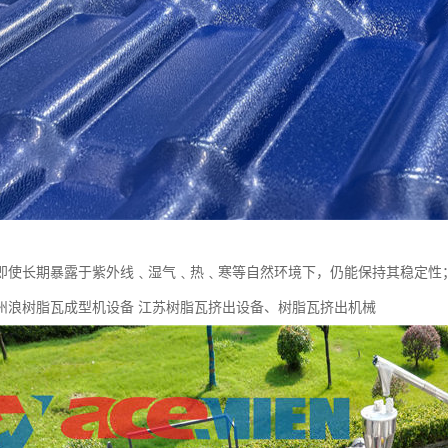
即使长期暴露于紫外线﹑湿气﹑热﹑寒等自然环境下，仍能保持其稳定性
州浪树脂瓦成型机设备 江苏树脂瓦挤出设备、树脂瓦挤出机械