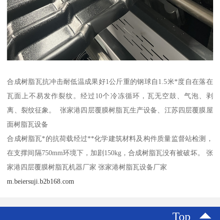
合成树脂瓦抗冲击耐低温成果好1公斤重的钢球自1.5米*度自在落在
瓦面上不易发作裂纹。经过10个冷冻循环，瓦无空鼓、气泡、剥
离、裂纹征象。 张家港四层覆膜树脂瓦生产设备、江苏四层覆膜屋
面树脂瓦设备
合成树脂瓦*的抗荷载经过**化学建筑材料及构件质量监督站检测，
在支撑间隔750mm环境下，加剧150kg，合成树脂瓦没有被破坏。 张
家港四层覆膜树脂瓦机器厂家 张家港树脂瓦设备厂家
m.beiersuji.b2b168.com
Top