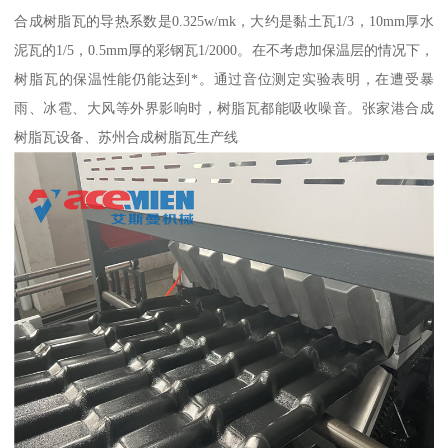
合成树脂瓦的导热系数是0.325w/mk，大约是黏土瓦1/3，10mm厚水
泥瓦的1/5，0.5mm厚的彩钢瓦1/2000。在不考虑加保温层的情况下，
树脂瓦的保温性能仍能达到*。通过音位测定实验表明，在遭受暴
雨、冰雹、大风等外界影响时，树脂瓦都能吸收噪音。张家港合成
树脂瓦设备、苏州合成树脂瓦生产线