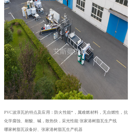
PVC波浪瓦的特点及应用：防火性能*，属难燃材料，无自燃性，抗
化学腐蚀、耐酸、碱，散热快，采光性能 张家港树脂瓦生产线
哪家树脂瓦设备好、张家港树脂瓦生产机器