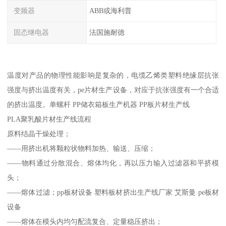
变频器
ABB或海利普
固态继电器
法国施耐德
温度对产品的物理性能影响是复杂的，电缆乙烯类塑料绝缘层抗张
强度与挤出温度有关，pe片材生产设备，对应于抗张强度有一个合适
的挤出温度。单螺杆 PP储衣箱板生产机器 PP板片材生产线
PLA聚乳酸片材生产线流程
原料结晶干燥处理；
——用挤出机将颗粒状物料加热、输送、压缩；
——物料通过分散混合、熔体均化，再以压力输入过滤器和平挤模
头；
——熔体过滤；pp板材设备 塑料板材挤出生产线厂家 艾斯曼 pe板材
设备
——熔体在模头内均匀配流复合、定量稳压挤出；