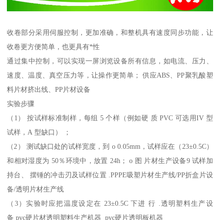
收卷部分采用伺服控制，更加准确，和整机具有速度同步功能，让
收卷更方便简单，也更具有*性
通过集中控制，可以实现一屏浏览设备所有信息，如电流、压力、
速度、温度、真空压力等，让操作更简单； 供应ABS、PP聚乳酸塑
料片材挤出线、PP片材设备
实验步骤
（1） 按试样标准制样，每组 5 个样（例如硬 质 PVC 可选用IV 型
试样，A 型缺口） ；
（2） 测试缺口处的试样宽度，到 o 0.05mm，试样应在（23±0.5C）
和相对湿度为 50％环境中，放置 24h； o 图 片材生产设备9 试样加
持台、 摆锤的冲击刃及试样位置 .PPPE吸塑片材生产线/PP折盒片设
备/透明片材生产线
（3）实验时应把温度设定在 23±0.5C 下进 行 .透明塑料生产设
备 pvc硬片材透明塑料生产机器 pvc硬片透明板机器