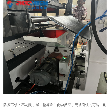
防腐不锈：不与酸﹑碱﹑盐等发生化学反应，无被腐蚀的可能，耐