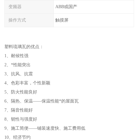
变频器
ABB或国产
操作方式
触摸屏
塑料琉璃瓦的优点：
1、耐候性强
2、*性能突出
3、抗风、抗震
4、色彩丰富，个性新颖
5、防火性能良好
6、隔热、保温——保温性能*的屋面瓦
7、隔音性能好
8、韧性与强度好
9、施工简便——铺装速度快、施工费用低
10、经济节约