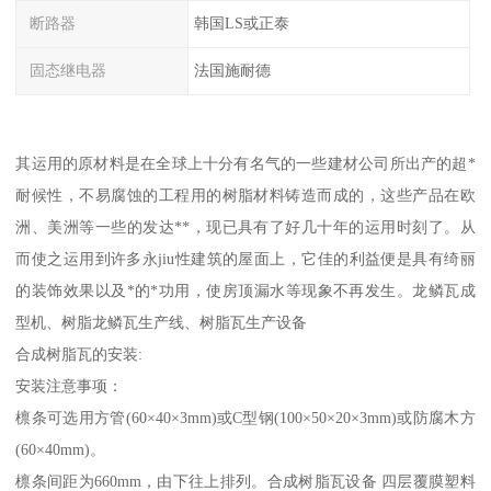
断路器
韩国LS或正泰
固态继电器
法国施耐德
其运用的原材料是在全球上十分有名气的一些建材公司所出产的超*
耐候性，不易腐蚀的工程用的树脂材料铸造而成的，这些产品在欧
洲、美洲等一些的发达**，现已具有了好几十年的运用时刻了。从
而使之运用到许多永jiu性建筑的屋面上，它佳的利益便是具有绮丽
的装饰效果以及*的*功用，使房顶漏水等现象不再发生。龙鳞瓦成
型机、树脂龙鳞瓦生产线、树脂瓦生产设备
合成树脂瓦的安装:
安装注意事项：
檩条可选用方管(60×40×3mm)或C型钢(100×50×20×3mm)或防腐木方
(60×40mm)。
檩条间距为660mm，由下往上排列。合成树脂瓦设备 四层覆膜塑料