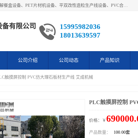
艾斯曼(张家港)技术工程设备有限公司主营业务：一次性可降解餐盒设备、PET片材机设备、平双改性造粒生产线设备、PVC合成树脂瓦设备、PP中空建筑模板设备、PVC管材设备等。成立至今，在国内我们的产品已经销售到全国所有省份，拥有多家客户，在国外产品出口到五十多个国家和地区。
设备有限公司
15995982036
18013639597
公司介绍
公司动态
产品知识
PLC触摸屏控制 PVC仿大理石板材生产线 艾成机械
PLC触摸屏控制 P
690000.
价格：￥
产品数量：
100.00套