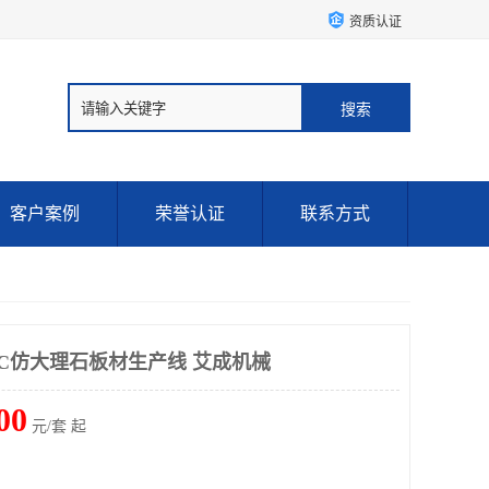
资质认证
客户案例
荣誉认证
联系方式
VC仿大理石板材生产线 艾成机械
00
元/套 起