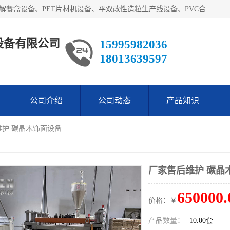
艾斯曼(张家港)技术工程设备有限公司主营业务：一次性可降解餐盒设备、PET片材机设备、平双改性造粒生产线设备、PVC合成树脂瓦设备、PP中空建筑模板设备、PVC管材设备等。成立至今，在国内我们的产品已经销售到全国所有省份，拥有多家客户，在国外产品出口到五十多个国家和地区。
设备有限公司
15995982036
18013639597
公司介绍
公司动态
产品知识
维护 碳晶木饰面设备
厂家售后维护 碳晶
650000.
价格：￥
产品数量：
10.00套