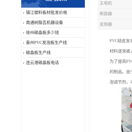
主电机
PVC仿大理石板生产线
镇江塑料板材批发价格
断路器
南通树脂瓦机器设备
变频器
徐州碳晶板多少钱
PVC结皮
泰州PVC发泡板生产线
材料逐渐被
碳晶板生产线
为了提高P
连云港碳晶板电话
的制品。由
泡调节剂，