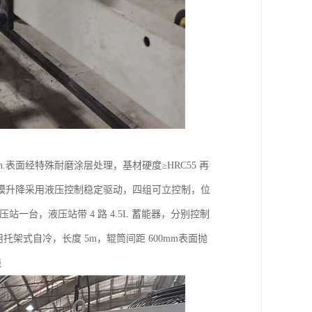
m.表面经特殊耐磨涂层处理，基材硬度≥HRC55 再
定型模升降采用液压控制稳定驱动，四组可立控制，位
站一台，液压站带 4 路 4.5L 蓄能器，分别控制
架式自冷，长度 5m，辊筒间距 600mm表面抛
线