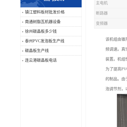
主电机
PVC仿大理石板生产线
镇江塑料板材批发价格
断路器
南通树脂瓦机器设备
变频器
徐州碳晶板多少钱
该机组由锥
泰州PVC发泡板生产线
频调速。真
碳晶板生产线
装置。机组
连云港碳晶板电话
为了提高P
的制品。由
泡调节剂，