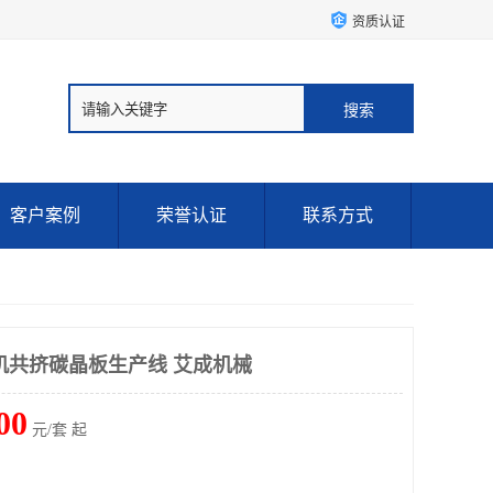
资质认证
客户案例
荣誉认证
联系方式
机共挤碳晶板生产线 艾成机械
00
元/套 起