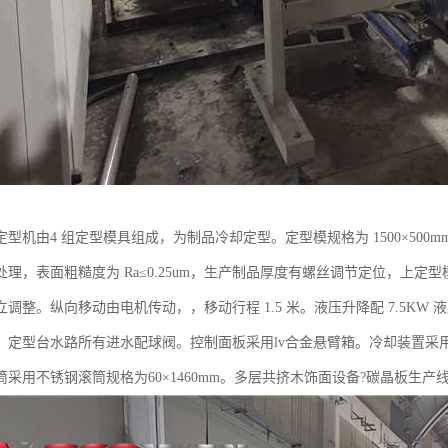
型机由4 组定型模具组成，为制品冷却定型。定型模规格为 1500×500m
处理，表面粗糙度为 Ra≤0.25um，生产制品厚度有螺丝调节定位，上
调整。纵向移动由电机传动，，移动行程 1.5 米。液压升降配 7.5KW 液压
。定型台水路所有进水配球阀。控制面板采用lv合金悬臂箱。冷却装置采用托
采用不锈钢滚筒规格为60×1460mm。多层共挤木饰面设备?碳晶板生产