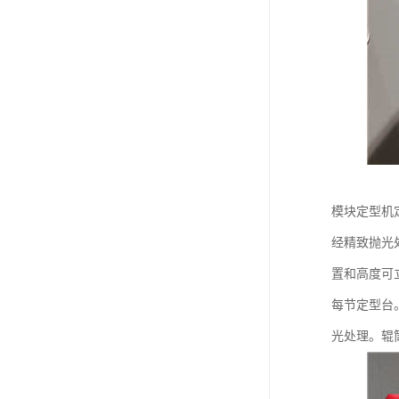
模块定型机定
经精致抛光
置和高度可立
每节定型台
光处理。辊筒