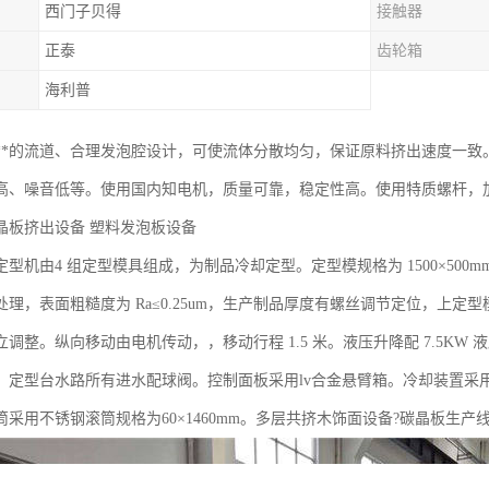
西门子贝得
接触器
正泰
齿轮箱
海利普
**的流道、合理发泡腔设计，可使流体分散均匀，保证原料挤出速度一致
高、噪音低等。使用国内知电机，质量可靠，稳定性高。使用特质螺杆，
晶板挤出设备 塑料发泡板设备
型机由4 组定型模具组成，为制品冷却定型。定型模规格为 1500×500m
处理，表面粗糙度为 Ra≤0.25um，生产制品厚度有螺丝调节定位，上
调整。纵向移动由电机传动，，移动行程 1.5 米。液压升降配 7.5KW 液压
。定型台水路所有进水配球阀。控制面板采用lv合金悬臂箱。冷却装置采用托
采用不锈钢滚筒规格为60×1460mm。多层共挤木饰面设备?碳晶板生产