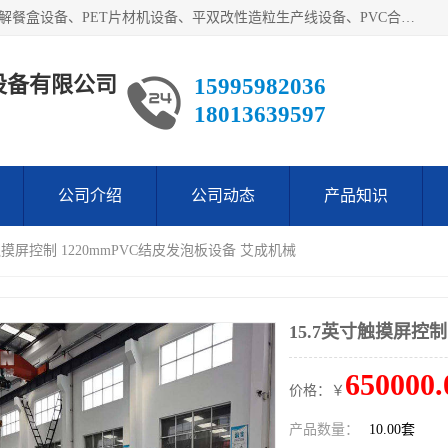
艾斯曼(张家港)技术工程设备有限公司主营业务：一次性可降解餐盒设备、PET片材机设备、平双改性造粒生产线设备、PVC合成树脂瓦设备、PP中空建筑模板设备、PVC管材设备等。成立至今，在国内我们的产品已经销售到全国所有省份，拥有多家客户，在国外产品出口到五十多个国家和地区。
设备有限公司
15995982036
18013639597
公司介绍
公司动态
产品知识
寸触摸屏控制 1220mmPVC结皮发泡板设备 艾成机械
15.7英寸触摸屏控制
650000.
价格：￥
产品数量：
10.00套