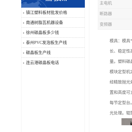
主电机
PVC仿大理石板生产线
镇江塑料板材批发价格
断路器
南通树脂瓦机器设备
变频器
徐州碳晶板多少钱
模具：模具
泰州PVC发泡板生产线
长、稳定性
碳晶板生产线
量。塑料碳
连云港碳晶板电话
模块定型机定
经精致抛光
置和高度可立
每节定型台
光处理。辊筒