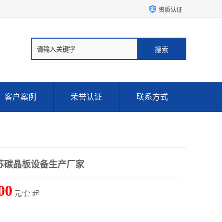
资质认证
客户案例
荣誉认证
联系方式
苏碳晶板设备生产厂家
00
元/套 起