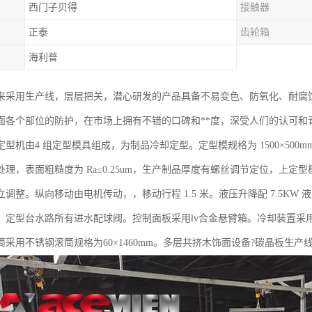
西门子贝得
接触器
正泰
齿轮箱
海利普
来采用生产线，层层把关，潜心研发的产品具备不易变色、防氧化、耐腐
面各个部位的防护，在市场上拥有不错的口碑和**度，深受人们的认可和
型机由4 组定型模具组成，为制品冷却定型。定型模规格为 1500×500m
处理，表面粗糙度为 Ra≤0.25um，生产制品厚度有螺丝调节定位，上
调整。纵向移动由电机传动，，移动行程 1.5 米。液压升降配 7.5KW 液压
。定型台水路所有进水配球阀。控制面板采用lv合金悬臂箱。冷却装置采用托
采用不锈钢滚筒规格为60×1460mm。多层共挤木饰面设备?碳晶板生产