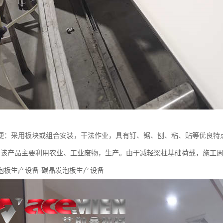
便：采用板块或组合安装，干法作业，具有钉、锯、刨、粘、贴等优良特
产该产品主要利用农业、工业废物，生产。由于减轻梁柱基础荷载，施工周期
泡板生产设备-碳晶发泡板生产设备