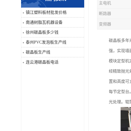
主电机
PVC仿大理石板生产线
镇江塑料板材批发价格
断路器
南通树脂瓦机器设备
变频器
徐州碳晶板多少钱
碳晶板多年
泰州PVC发泡板生产线
强，实现墙
碳晶板生产线
模块定型机定
连云港碳晶板电话
经精致抛光
置和高度可立
每节定型台
光处理。辊筒